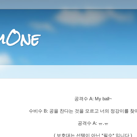
mOne
공격수 A: My ball~
수비수 B: 공을 찬다는 것을 모르고 너의 정강이를 찾어~
공격수 A: ㅠ.ㅠ
( 보호대는 선택이 아닌 *필수* 입니다 )