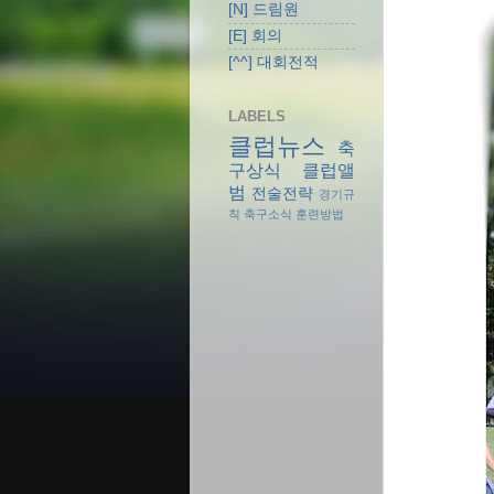
[N] 드림원
[E] 회의
[^^] 대회전적
LABELS
클럽뉴스
축
구상식
클럽앨
범
전술전략
경기규
칙
축구소식
훈련방법