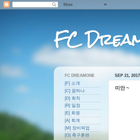
FC Drea
FC DREAMONE
SEP 21, 2017
[F] 소개
미안 ~
[C] 꿈하나
[D] 회칙
[R] 일정
[E] 회원
[A] 회계
[M] 장비픽업
[O] 축구훈련