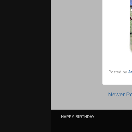
Posted by
J
Newer Po
HAPPY BIRTHDAY