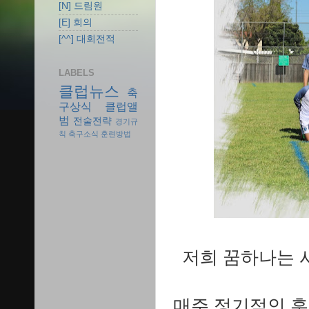
[N] 드림원
[E] 회의
[^^] 대회전적
LABELS
클럽뉴스
축
구상식
클럽앨
범
전술전략
경기규
칙
축구소식
훈련방법
저희 꿈하나는 
매주 정기적인 