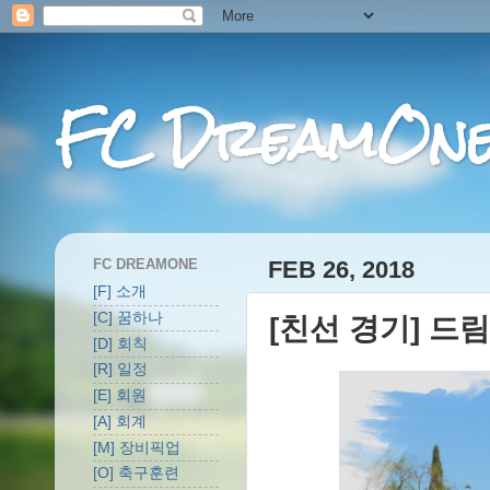
FC DreamOn
FC DREAMONE
FEB 26, 2018
[F] 소개
[C] 꿈하나
[친선 경기] 드림
[D] 회칙
[R] 일정
[E] 회원
[A] 회계
[M] 장비픽업
[O] 축구훈련