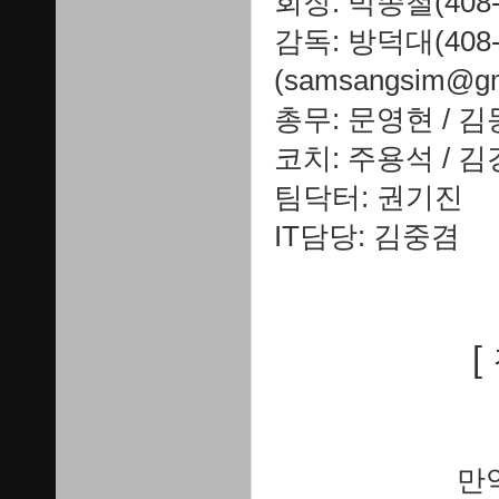
회장: 박종철(408-62
감독: 방덕대(408-9
(samsangsim@gm
총무: 문영현 / 
코치: 주용석 / 
팀닥터: 권기진
IT담당: 김중겸
[
만