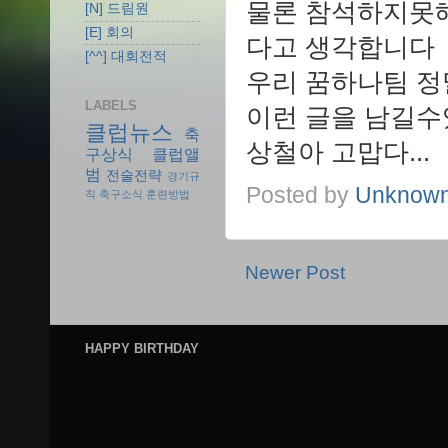
물론 참석하지못해
[N] 드림원
[E] 회의
다고 생각합니다
[^^] 대회전적
우리 꿈하나팀 정
LABELS
이런 글을 남길수
클럽뉴스
축
상철아 고맙다...
구상식
클럽앨
범
전술전략
경기규
Posted by
Unknow
칙
축구소식
훈련방법
Newer Post
HAPPY BIRTHDAY