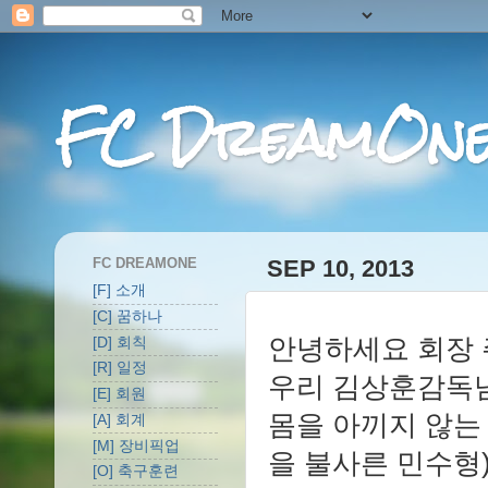
FC DreamOn
FC DREAMONE
SEP 10, 2013
[F] 소개
[C] 꿈하나
안녕하세요 회장
[D] 회칙
[R] 일정
우리 김상훈감독님
[E] 회원
몸을 아끼지 않는
[A] 회계
[M] 장비픽업
을 불사른 민수형
[O] 축구훈련